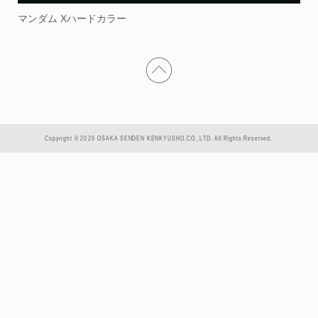
マンダム Xハードカラー
Copyright © 2026 OSAKA SENDEN KENKYUSHO.CO.,LTD. All Rights Reserved.