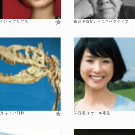
テン イクリプス
市川準監督レトロスペクティブ
力 ふくい日和
関西電力 オール電化