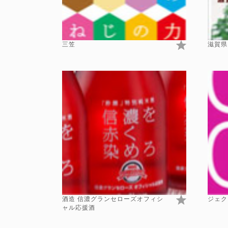
三笠
滋賀県
酒造 信濃グランセローズオフィシ
ジェク
ャル応援酒