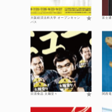
大阪経済法科大学 オープンキャン
富士通
パス
日清食品 太麺堂々
関西電