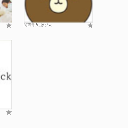
関西電力_はぴ太