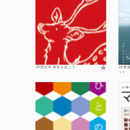
JR西日本 奈良を歩こう
JR東
ット