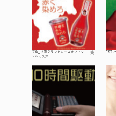
酒造_信濃グランセローズオフィシ
EST
ャル応援酒