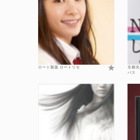
ロート製薬 ロートリセ
京都光
パス